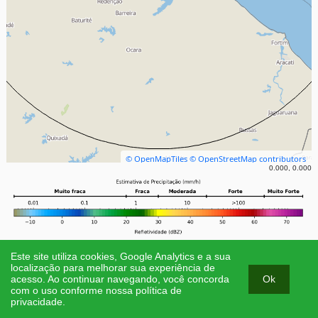
© OpenMapTiles
© OpenStreetMap contributors
0.000, 0.000
Desenvolvido por Fundação Cearense de Meteorologia e Recursos
Este site utiliza cookies, Google Analytics e a sua
Hídricos (FUNCEME) - 2023
localização para melhorar sua experiência de
Ok
acesso. Ao continuar navegando, você concorda
com o uso conforme nossa política de
privacidade.